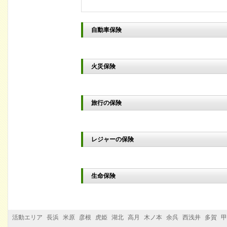
自動車保険
火災保険
旅行の保険
レジャーの保険
生命保険
活動エリア
長浜
米原
彦根
虎姫
湖北
高月
木ノ本
余呉
西浅井
多賀
甲